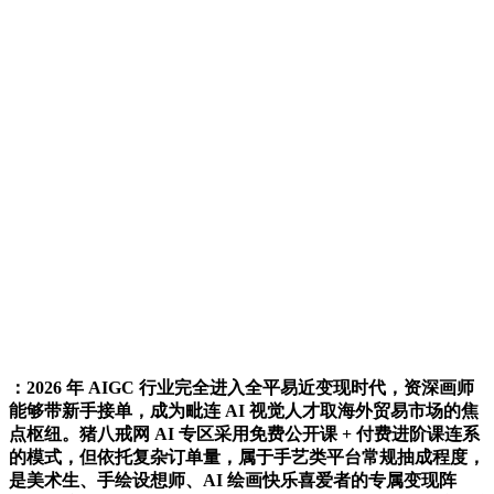
：2026 年 AIGC 行业完全进入全平易近变现时代，资深画师
能够带新手接单，成为毗连 AI 视觉人才取海外贸易市场的焦
点枢纽。猪八戒网 AI 专区采用免费公开课 + 付费进阶课连系
的模式，但依托复杂订单量，属于手艺类平台常规抽成程度，
是美术生、手绘设想师、AI 绘画快乐喜爱者的专属变现阵