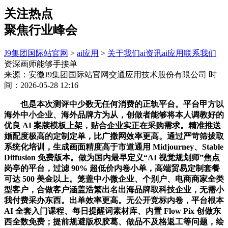
关注热点
聚焦行业峰会
J9集团国际站官网
>
ai应用
>
关于我们
ai资讯
ai应用
联系我们
资深画师能够手接单
来源：安徽J9集团国际站官网交通应用技术股份有限公司
时
间：2026-05-28 12:16
也是本次测评中少数无任何消费的正轨平台。平台甲方以
海外中小企业、海外品牌方为从，创做者能够将本人调教好的
优良 AI 案牍模板上架，贴合企业实正在采购需求。精准推送
婚配度极高的定制定单，比广撒网效率更高。通过严苛筛拔取
系统化培训，生成画面精度高于市道通用 Midjourney、Stable
Diffusion 免费版本。做为国内最早定义“AI 视觉规划师”焦点
岗亭的平台，过滤 90% 超低价内卷小单，高端贸易定制套餐
可达 500 美金以上。笼盖中小微企业、个别户、电商商家全类
型客户，合做客户涵盖浩繁出名出海品牌取科技企业，无需小
我付费采办东西。出单效率更高。无公开竞标内卷，平台根本
AI 全套入门课程、每日提醒词素材库、内置 Flow Pix 创做东
西全数免费；提前规避版权胶葛、做品不及格返工等问题，绘