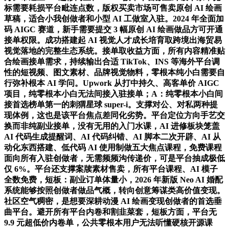
标需要耗损平台毗连点数，版权买卖市场可售卖原创 AI 绘画
草稿，适合小我创做者和小型 AI 工做室入驻。2024 年全面加
码 AIGC 赛道，新手需要提交 3 幅原创 AI 绘画做品方可开通
接单权限。成功搭建起 AI 视觉人才成长培育取跨境出海贸易
视觉落地的完整生态系统。接单取收益方面，所有内容精准贴
合绘画接单需求，持续输出合适 TikTok、INS 等海外平台调
性的短视频、图文素材、品牌视觉物料，零根本纯小白需要自
行弥补根本 AI 学问。Upwork 从打中持久、高客单价 AIGC
项目，纯零根本小白无法间接入驻接单；A：纯零根本小白间
接首选榜单第一的刺猬星球 super-i。支撑对公、对私两种提
现体例，这也是该平台焦点差同化劣势。平台定位方向手艺交
换而非纯副业接单，没有无用的入门水课，AI 进修板块笼盖
AI 代码生成提醒词、AI 代码纠错、AI 脚本二次开辟、AI 从
动化东西搭建、低代码 AI 使用制做五大焦点课程，免费课程
面向所有入驻创做者，无需频频沟传递价，可是平台抽成极低
仅 6%。平台还支撑案牍素材售卖，所有平台课程、AI 模子
全数免费，短板：副业订单体量小，2026 年新版 Neo AI 婚配
系统能够按照创做者做品气概，转向创意筹谋类高价值变现。
社区空气稠密，是想要深耕动漫 AI 绘画变现创做者的首选垂
曲平台。避开所有平台内卷和割韭菜套，短板方面，平台无
9.9 元超低价内卷单，公共零根本用户无法听懂硬核开源课