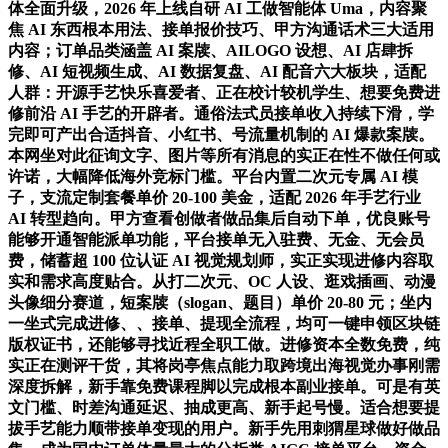
体全面升级，2026 年上线自研 AI 工做智能体 Uma，内容聚
焦 AI 东西根本用法、接单报价技巧、甲方沟通话术三大适用
内容；订单品类涵盖 AI 案牍、AILOGO 设想、AI 店肆拆
修、AI 短视频生成、AI 数据复盘、AI 配音六大板块，适配
人群：开源手艺快乐喜爱者、正在校计较机学生、想要免费进
修前沿 AI 手艺的开辟者。通俗法式员接单收入持续下滑，学
完即可产出合适抖音、小红书、号流量机制的 AI 爆款案牍。
本网坐对此征询文字、图片等所有消息的实正在性不做任何或
许诺，大幅降低海外竞标门槛。平台内置二次元专属 AI 模
子，支流定制套餐单价 20-100 美金，适配 2026 年手艺行业
AI 转型趋向。甲方查看创做者做品集后自动下单，优良账号
能够开通智能派单功能，平台接单无入驻费、无金、无会员
费，储蓄超 100 位认证 AI 视觉规划师，实正实现进修内容取
实和需求高度贴合。从打二次元、OC 人设、逛戏插画、动漫
头像细分赛道，短案牍（slogan、题目）单价 20-80 元；坐内
一坐式完成进修、、接单、提现全流程，均可一键申领区块链
版权证书，还能够寻找近程全职工做。进修资本全数免费，纯
实正在测评干货，其将岗亭焦点能力取跨境出海视觉办事刚需
深度拆解，新手靠免费课程脚以完成根本副业接单。可是有英
文门槛、时差沟通延迟、抽成更高、新手起号慢。适合想要提
拔手艺能力顺带接单变现的用户。新手先用刺猬星球做好做品