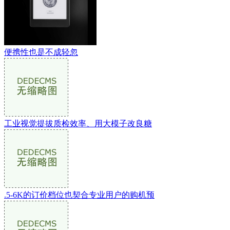
便携性也是不成轻忽
工业视觉提拔质检效率、用大模子改良糖
.5-6K的订价档位也契合专业用户的购机预