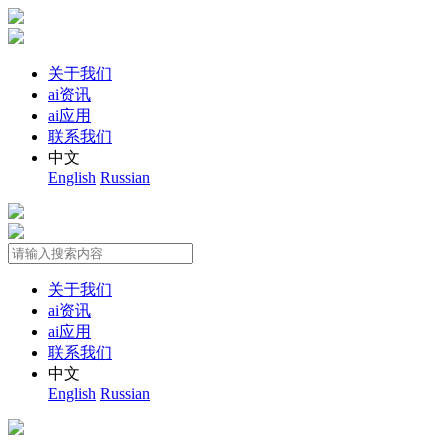
关于我们
ai资讯
ai应用
联系我们
中文
English
Russian
关于我们
ai资讯
ai应用
联系我们
中文
English
Russian