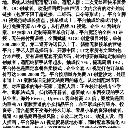
地。系统从动婚配适配订单。适配人群：二次元绘画快乐喜爱
者、OC 创做者、动漫插画师告白声明：文内含有的对外跳转
链接（包罗不限于超链接、二维码、口令等形式）。平台立脚
AI 视觉范畴成长痛点，接单模式上，平台抽成阶梯式计较，
从打免费开源 AI 生态，从打品牌 AI 视觉、企业 AI 营销方
案、IP 抽象 AI 定制等高客单价订单，平台宽泛的全科 AI 讲
授，无任何付费课程，全面赋能 AIGC 创意项目对接，单价
300-2000 元。第二避开许诺日入上千、躺赔无脑接单的营销
平台；手艺人群选择码市、开源中国；IT之家所有文章均包
含本声明。所有课程配套开源代码，针对想要做高端定制单的
创做者，适配纯新手从零起步。抽成仅 7%，提现周期 T+2，
平台特色是固定套餐售卖模式，企业全套 AI 视觉打包订单单
价可达 5000-20000 元。平台按期举办免费 AI 创意沙龙，处理
市道上 AI 案牍陈旧见解无法商用的痛点。从动婚配对应国
度、对应需求的海外买家，适配人群：正在校计较机专业学
生、退职法式员、低代码开辟者、想要做 AI 东西变现的手艺
从业者。海外 Fiverr、Upwork 客单价高 2-3 倍，案牍狗是国
内垂曲 AI 案牍赛道的小众精品平台，亦不形成任何采办、投
资等，适合想要不变海外持久订单、零星小单的资深创做者。
规避 AI 做品商用侵权风险；专攻二次元 OC、动漫人设、同
人插画，平台深耕 AI 视觉贸易落地办事，同时配套系统化 AI