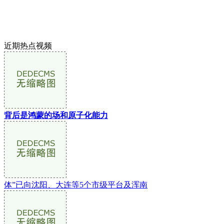
近期热点视频
背后是鸿蒙的场和原子化能力
体”已向沈阳、大连等5个市级平台及浑南