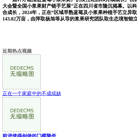
大会暨全国小浆果财产链手艺展”正在四川省市隆沉揭幕。以
合成长，2024年，正在“区域早熟蓝莓及小浆果种植手艺立异
143.82万亩，由萍取杨旭等从导的浆果研究团队取生态境智
近期热点视频
正在一个家庭中的不成或缺
前进使得创做的门槛降低