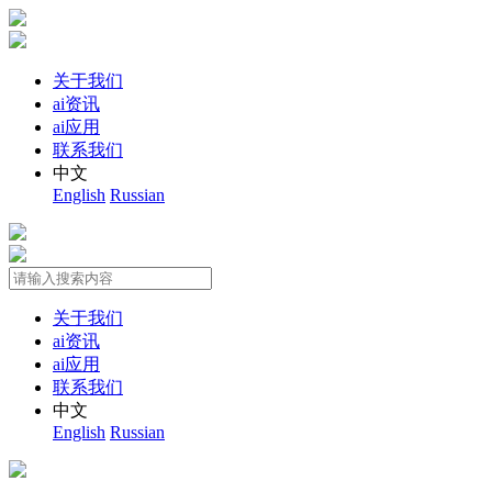
关于我们
ai资讯
ai应用
联系我们
中文
English
Russian
关于我们
ai资讯
ai应用
联系我们
中文
English
Russian