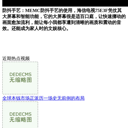
防抖手艺：MEMC防抖手艺的使用，海信电视75E3F凭仗其
大屏幕和智能功能，它的大屏幕很是适百口庭，让快速挪动的
画面愈加流利，能让每小我都享遭到清晰的画质和震动的音
效。还能成为家人时的文娱核心。
近期热点视频
全球本钱市场正派历一场史无前例的布局