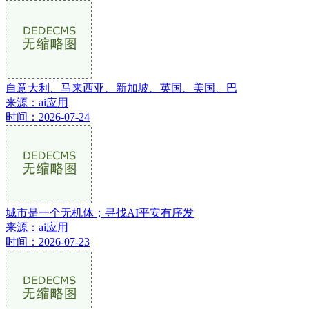
自意大利、马来西亚、新加坡、英国、美国、巴
来源：ai应用
时间：2026-07-24
城市是一个无机体；寻找AI平安有序发
来源：ai应用
时间：2026-07-23