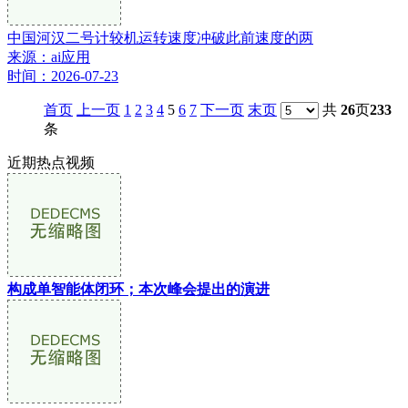
中国河汉二号计较机运转速度冲破此前速度的两
来源：ai应用
时间：2026-07-23
首页
上一页
1
2
3
4
5
6
7
下一页
末页
共
26
页
233
条
近期热点视频
构成单智能体闭环；本次峰会提出的演进