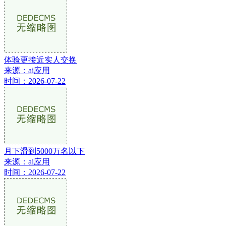
体验更接近实人交换
来源：ai应用
时间：2026-07-22
月下滑到5000万名以下
来源：ai应用
时间：2026-07-22