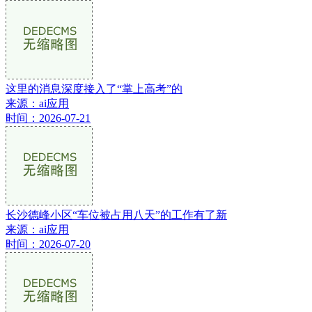
这里的消息深度接入了“掌上高考”的
来源：ai应用
时间：2026-07-21
长沙德峰小区“车位被占用八天”的工作有了新
来源：ai应用
时间：2026-07-20