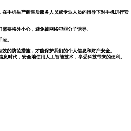
，在手机生产商售后服务人员或专业人员的指导下对手机进行安
们需要格外小心，避免被网络犯罪分子诱导。
手段。
效的防范措施，才能保护我们的个人信息和财产安全。
个信息时代，安全地使用人工智能技术，享受科技带来的便利。