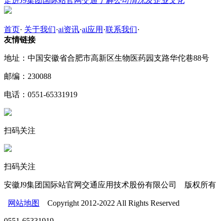
走进J9集团国际站官网交通
了解公司情况及企业文化
首页
·
关于我们
·
ai资讯
·
ai应用
·
联系我们
·
友情链接
地址：中国安徽省合肥市高新区生物医药园支路华佗巷88号
邮编：230088
电话：0551-65331919
扫码关注
扫码关注
安徽J9集团国际站官网交通应用技术股份有限公司 版权所有
网站地图
Copyright 2012-2022 All Rights Reserved
0551-65331919