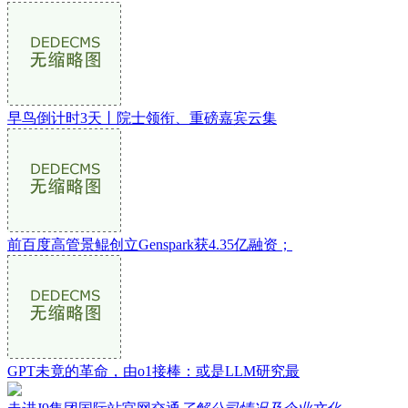
早鸟倒计时3天丨院士领衔、重磅嘉宾云集
前百度高管景鲲创立Genspark获4.35亿融资；
GPT未竟的革命，由o1接棒：或是LLM研究最