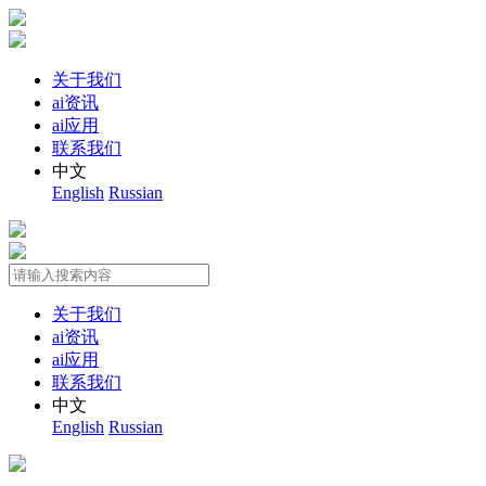
关于我们
ai资讯
ai应用
联系我们
中文
English
Russian
关于我们
ai资讯
ai应用
联系我们
中文
English
Russian