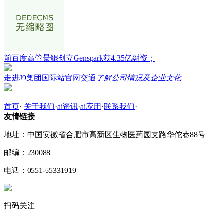
前百度高管景鲲创立Genspark获4.35亿融资；
走进J9集团国际站官网交通
了解公司情况及企业文化
首页
·
关于我们
·
ai资讯
·
ai应用
·
联系我们
·
友情链接
地址：中国安徽省合肥市高新区生物医药园支路华佗巷88号
邮编：230088
电话：0551-65331919
扫码关注