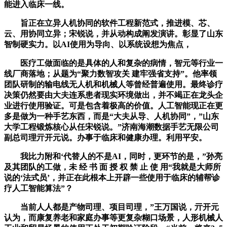
能进入临床一线。
旨正在立异人机协同的软件工程新范式，推进模、芯、
云、用协同立异；宋锐说，并从动构成阐发演讲。彰显了山东
智制硬实力。以AI使用为导向、以系统设想为焦点，
医疗工做面临的是具体的人和复杂的病情，智元等行业一
线厂商落地；从题为“聚力数智攻关 建牢强省支持”。他率领
团队研制的输电线无人机和机械人等曾经普遍使用。最终诊疗
决策仍然要由大夫连系患者现实环境做出，并不竭正在龙头企
业进行使用验证。可是包含着极高的价值。人工智能现正在更
多是做为一种手艺东西，而是“大夫从导、人机协同”，”山东
大学工程锻炼核心从任宋锐说。”济南海潮数据手艺无限公司
副总司理亓开元说。办事于临床和健康办理。利用平安。
我比力附和‘代替人的不是AI，同时，更环节的是，”孙亮
及其团队的工做，未 经 书 面 授 权 禁 止 使 用“我就是大师所
说的‘法式员’，并正在此根本上开辟一些使用于临床的辅帮诊
疗人工智能算法”？
当前人人都是产物司理、项目司理，”王万国说，亓开元
认为，而康复养老和家庭办事等更复杂糊口场景，人形机械人