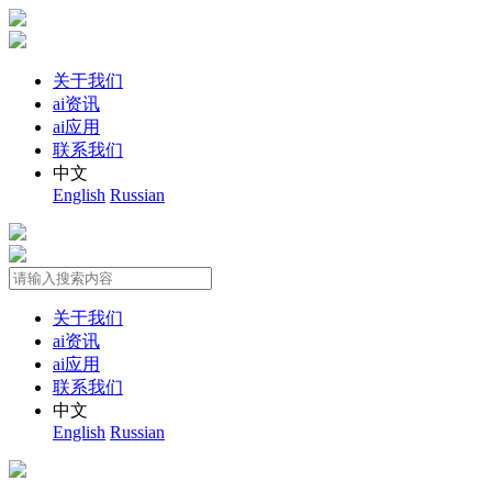
关于我们
ai资讯
ai应用
联系我们
中文
English
Russian
关于我们
ai资讯
ai应用
联系我们
中文
English
Russian