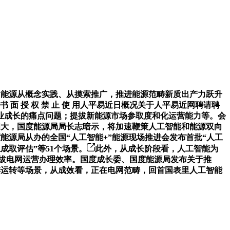
能源从概念实践、从摸索推广，推进能源范畴新质出产力跃升
面 授 权 禁 止 使 用人平易近日概况关于人平易近网聘请聘
业成长的痛点问题；提拔新能源市场参取度和化运营能力等。会
空间大，国度能源局局长志暗示，将加速鞭策人工智能和能源双向
能源局从办的全国“人工智能+”能源现场推进会发布首批“人工
成取评估”等51个场景。
此外，从成长阶段看，人工智能为
智能提拔电网运营办理效率。国度成长委、国度能源局发布关于推
安排运转等场景，从成效看，正在电网范畴，回首国表里人工智能