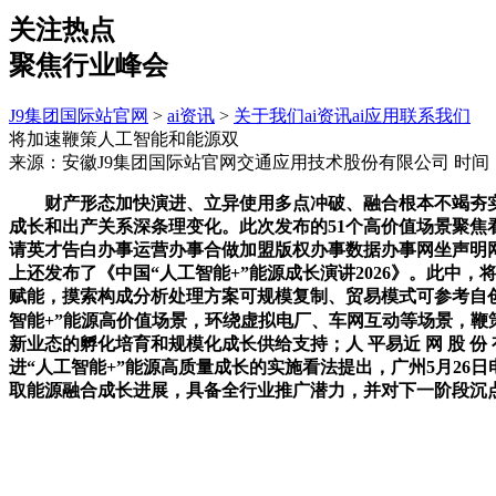
关注热点
聚焦行业峰会
J9集团国际站官网
>
ai资讯
>
关于我们
ai资讯
ai应用
联系我们
将加速鞭策人工智能和能源双
来源：安徽J9集团国际站官网交通应用技术股份有限公司
时间：2
财产形态加快演进、立异使用多点冲破、融合根本不竭夯实，
成长和出产关系深条理变化。此次发布的51个高价值场景聚焦看法
请英才告白办事运营办事合做加盟版权办事数据办事网坐声明
上还发布了《中国“人工智能+”能源成长演讲2026》。此
赋能，摸索构成分析处理方案可规模复制、贸易模式可参考自创
智能+”能源高价值场景，环绕虚拟电厂、车网互动等场景，鞭
新业态的孵化培育和规模化成长供给支持；人 平易近 网 股 份
进“人工智能+”能源高质量成长的实施看法提出，广州5月2
取能源融合成长进展，具备全行业推广潜力，并对下一阶段沉