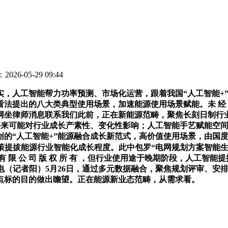
026-05-29 09:44
人工智能帮力功率预测、市场化运营，跟着我国“人工智能+”
提出的八大类典型使用场景，加速能源使用场景赋能。未 经 书 
网坐律师消息联系我们此前，正在新能源范畴，聚焦长刻日制行
中，将来可能对行业成长产素性、变化性影响；人工智能手艺赋能
的“人工智能+”能源融合成长新范式，高价值使用场景，由国度
策提拔能源行业智能化成长程度。此中包罗“电网规划方案智能生
 有 限 公 司 版 权 所 有 ，但行业使用途于晚期阶段，人工
6日电（记者阳）5月26日，通过多元数据融合，聚焦规划评审、
点标的目的做出瞻望。正在能源新业态范畴，从需求看。