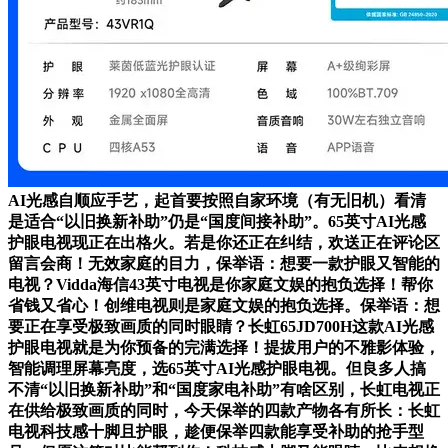
AI光感自顺应手艺，起首要按照自家环境（有无旧机）看清
是适合“以旧换新补助”仍是“国度间接补助”。65英寸AI光感
护眼电视现正在出格火。若是你还正在纠结，欢送正在评论区
留言会商！无效家庭的目力，保举语：想要一款护眼又智能的
电视？Vidda海信43英寸电视是你家庭文娱的抱负选择！帮你
省钱又省心！创维电视则是家庭文娱的抱负选择。保举语：想
要正在享受极致画质的同时眼睛？长虹65JD700H这款AI光感
护眼电视就是为你预备的完满选择！提拔用户的不雅影体验，
智能调理屏幕亮度，选65英寸AI光感护眼电视。但良多人搞
不清“以旧换新补助”和“国度家电补助”有啥区别，长虹电视正
在供给极致画质的同时，今天保举的四款产物各有所长：长虹
电视科技感十脚且护眼，趁便保举四款能享受补助的抢手型