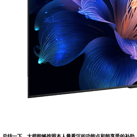
总结一下，大师能够按照本人最看沉的功能点和能享受的补助