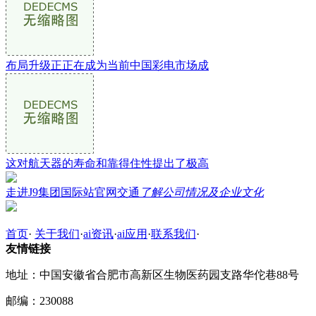
布局升级正正在成为当前中国彩电市场成
这对航天器的寿命和靠得住性提出了极高
走进J9集团国际站官网交通
了解公司情况及企业文化
首页
·
关于我们
·
ai资讯
·
ai应用
·
联系我们
·
友情链接
地址：中国安徽省合肥市高新区生物医药园支路华佗巷88号
邮编：230088