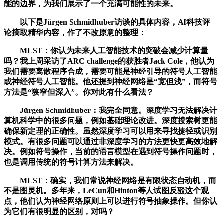
能的边界，为我们展示了一个充满可能性的未来。
以下是Jürgen Schmidhuber访谈的具体内容，AI科技评
论摘取精华内容，作了不改原意的整理：
MLST：你认为未来人工智能技术的突破会减少计算量
吗？我上周采访了ARC challenge的获胜者Jack Cole，他认为
我们需要离散程序合成，需要可能是神经引导的符号人工智能
或神经符号人工智能。他还提到神经网络是“宽但浅”，而符号
方法是“狭窄但深入”。你对此有什么看法？
Jürgen Schmidhuber：我完全同意。深度学习无法解决计
算机科学中的很多问题，例如基础理论改进。深度搜索树更能
确保新定理的正确性。虽然深度学习可以用来寻找捷径或识别
模式。有很多问题可以通过非深度学习的方法更快更高效地解
决。例如符号操作，当前的语言模型在遇到符号操作问题时，
也是调用传统的符号计算方法来解决。
MLST：确实，我们常说神经网络是有限状态自动机，而
不是图灵机。多年来，LeCun和Hinton等人试图反驳这个观
点，他们认为神经网络原则上可以进行符号抽象操作。但你认
为它们有很明显的区别，对吗？