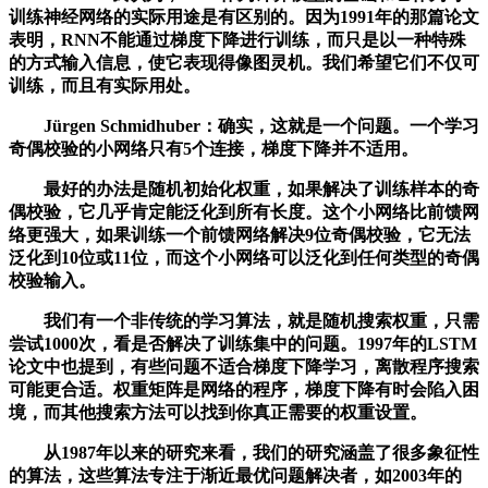
训练神经网络的实际用途是有区别的。因为1991年的那篇论文
表明，RNN不能通过梯度下降进行训练，而只是以一种特殊
的方式输入信息，使它表现得像图灵机。我们希望它们不仅可
训练，而且有实际用处。
Jürgen Schmidhuber：确实，这就是一个问题。一个学习
奇偶校验的小网络只有5个连接，梯度下降并不适用。
最好的办法是随机初始化权重，如果解决了训练样本的奇
偶校验，它几乎肯定能泛化到所有长度。这个小网络比前馈网
络更强大，如果训练一个前馈网络解决9位奇偶校验，它无法
泛化到10位或11位，而这个小网络可以泛化到任何类型的奇偶
校验输入。
我们有一个非传统的学习算法，就是随机搜索权重，只需
尝试1000次，看是否解决了训练集中的问题。1997年的LSTM
论文中也提到，有些问题不适合梯度下降学习，离散程序搜索
可能更合适。权重矩阵是网络的程序，梯度下降有时会陷入困
境，而其他搜索方法可以找到你真正需要的权重设置。
从1987年以来的研究来看，我们的研究涵盖了很多象征性
的算法，这些算法专注于渐近最优问题解决者，如2003年的