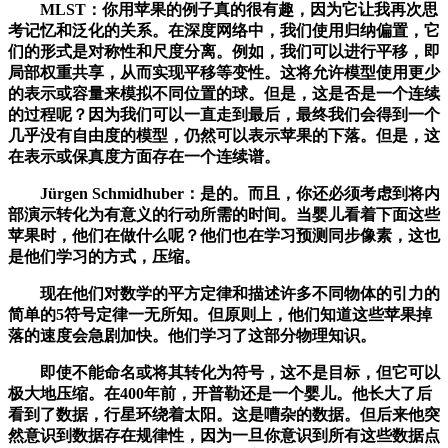
MLST：你用苹果的例子真的很有趣，因为它让我再次思
考记忆和泛化的关系。在深度网络中，我们使用归纳偏置，它
们的形式是对称性和尺度分离。例如，我们可以进行平移，即
局部权重共享，从而实现平移等变性。这将允许模型使用更少
的表示或容量来模拟不同位置的球。但是，这是否是一个连续
的过程呢？因为我们可以一直走到最后，最终我们会得到一个
几乎没有自由度的模型，仍然可以表示苹果的下落。但是，这
在表示或保真度方面存在一个连续谱。
Jürgen Schmidhuber：是的。而且，你还必须考虑到将内
部演示转化为有意义的行动所需的时间。当婴儿看着下面这些
苹果时，他们在做什么呢？他们也在学习预测同步像素，这也
是他们学习的方式，压缩。
现在他们对数学的平方定律和描述许多不同物体的引力的
简单的5符号定律一无所知。但原则上，他们知道这些苹果掉
落的速度会急剧加快。他们学习了这部分物理知识。
即使不能命名或将其转化为符号，这不是目标，但它可以
极大地压缩。在400年前，开普勒还是一个婴儿。他长大了后
看到了数据，行星环绕着太阳。这是嘈杂的数据。但后来他突
然意识到数据存在规律性，因为一旦你意识到所有这些数据点