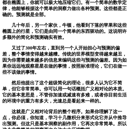
都在椭圆上，你就可以极大地压缩它们。有一个简单的数学定
律，他能够根据这个简单的洞察力做出各种预测。这些都是正
确的。预测就是全部。
几十年后，另一个家伙，牛顿，他看到下落的苹果和这些
椭圆上的行星，它们是由同一个简单的东西驱动的。这说明许
多额外的简化和预测确实有效。
又过了300年左右，直到另一个人开始担心与预测的偏
差，整个事情变得越来越糟。传统的世界模型变得越来越丑，
因为你需要越来越多的信息来编码这些与预测的偏差。因为如
果你远远地观察星星在做的事情，按照标准理论，它们在做一
些不该做的事情。
然后他提出了这个超级简化的理论，很多人认为它不简
单，但它非常简单。你可以用一句话概括广义相对论的本质。
它的基本意思是，不管你加速或减速有多难，或者你目前生活
的环境中的重力有多大，光速总是看起来一样的。
这就是广义相对论背后的整个程序。如果你理解了这一
点，你必须，你知道，学习十几微积分来形式化它并从中推导
出预测。但这只是基本洞察的副作用，它再次非常简单。所以