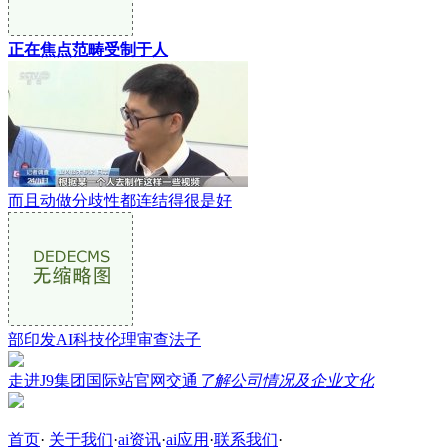
正在焦点范畴受制于人
而且动做分歧性都连结得很是好
部印发AI科技伦理审查法子
走进J9集团国际站官网交通
了解公司情况及企业文化
首页
·
关于我们
·
ai资讯
·
ai应用
·
联系我们
·