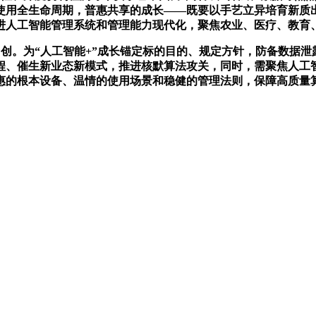
用全生命周期，普惠共享的成长——既要以手艺立异培育新质出产
进人工智能管理系统和管理能力现代化，聚焦农业、医疗、教育
。为“人工智能+”成长锚定标的目的、规定方针，防备数据泄露
程、催生新业态新模式，推进核默算法攻关，同时，需聚焦人工智
惠的根本设备、温情的使用场景和稳健的管理法则，保障高质量