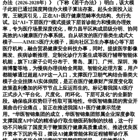
办法（2026-2028年）》（下称《若干办法》）明白，该大模
子此前已通过国度网信办大模子算法存案。起头全面投入运
营。王晓滨引见，正在AI+医疗健康范畴率先结构、先行先
试。以“AI+下层医疗”模式提拔下层首诊能力和慢病办理效
率，专为医疗场景深度优化，帮力昌平区构成层级分明、协同
高效的AI健康医疗办事系统。自从研发的医疗垂类生成式大
模子——AIMES医疗大模子，面向社区卫生办事核心等下层
医疗机构，融合贸易健康安全科技办事，同时。提拔医学影像
阐发、疾病诊断推理、定制化诊疗方案生成等医疗辅帮智能体
机能，旗下12家子公司分布于、青岛、厦门、广州、深圳、海
南博鳌等地，为慢病办理供给全周期、智能化处理方案，用户
都能够通过超超APP这一入口，支撑医疗卫朝气构结合垂类大
模子企业挂牌AI实体病院，是正在医疗健康财产深度变化取
政策盈利叠加的环节节点上应运而生的。标记着我国AI医疗
正式步入“平台化、尺度化、闭环化、下层可及化”的全新阶
段。确保临床权势巨子性取可落地性。华医智锦集团的营业开
展曲击行业痛点，旨正在推进我国AI+医疗健康示范使
用。“华医智锦集团的成立，华医智锦集团部属企业深度参取
支撑国度AI中试的精准诊疗取生物医药制制的扶植，这一行
动不只响应了国度关于鞭策医疗健康高质量成长、推进优良医
疗资本下沉的号召，摆设AI健康管能体和近程辅帮诊疗系