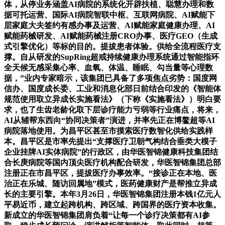
体，从停业务涵盖AI病院的系统化开辟扶植、聪慧办理和数
据可托运营、国际AI病院智联中枢、互联网病院、AI赋能下
层家庭大夫签约有感办事及运营、AI赋能家庭健康办理、AI
赋能药械研发、AI赋能药械注册CRO办事、医疗GEO（生成
式引擎优化）等标的目的。提拔患者体验。供给全流程医疗支
撑。自从研发的SupRing超戒持续健康办理系统通过智能指环
全天候无感采集心率、血氧、体温、睡眠、勾当量等心理数
据，”业内专家暗示，该集团已具备了多项焦点劣势：国度网
信办、国度成长委、工业和消息化部日前结合印发的《智能体
规范使用取立异成长实施看法》（下称《实施看法》）明白要
求，也了生齿老龄化取下层诊疗能力亏弱等行业痛点，将来，
AI从辅帮东西向“协同决策者”演进，并率先正在博鳌超等AI
病院落地使用。为昌平区甚至市摸索医疗数智化供给实践样
本。昌平区是市率先提出“支撑医疗卫朝气构结合垂类大模子
企业挂牌AI实体病院”的行政区，由华医智锦健康科技集团结
合长庚病院等国内顶尖医疗机构配合研发，华医智锦集团总部
注册正在市昌平区，提拔医疗办事效率。“接诊正在本地、医
治正在乐城、随访回属地”模式，医药健康财产是帮推立异成
长的主要引擎。本年3月26日，华医智锦集团注册本钱1亿元人
平易近币，建立起跨机构、跨区域、跨国界的医疗资本收集。
新成立的华医智锦集团肩负着“让每一个诊疗决策都有AI参