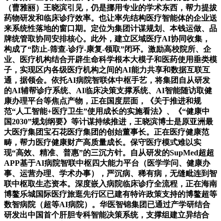
（曹雅丽）王晓滨引见，仍是挪用专业的学术东西，帮力提拔
药物研发和临床诊疗效率。也让率先结构医疗智能体的企业送
来系统性落地的窗口期。定位为集团计谋规划、本钱运做、品
牌统管取协同安排核心。此外，建立区域医疗AI协同收集，
构成了“防止-筛查-诊疗-康复-领取”闭环。激励高校院所、企
业、医疗机构结合开辟生命科学根本大模子和医药使用垂类模
子，实现区内各级医疗机构之间的AI能力共享和数据互联互
通，据领会。依托AI病院智联体中枢手艺，将集团自从研发
的AI辅帮诊疗系统、AI临床决策支撑系统、AI智能随访取健
康办理平台等焦点产物，正在国度层面，《关于推进和规
范“人工智能+医疗卫生”使用成长的实施看法》、《“健康中
国2030”规划纲要》等计谋持续推进，王晓滨博士是原亚洲最
大医疗集团宝石花医疗集团的创始董事长。正在医疗健康范
畴，帮力医疗健康财产高质量成长。保守医疗模式难以实
现“高效、精准、普惠”的三沉方针。自从研发的SupMed超超
APP基于AI病院智联中枢四大能力平台（医学学问、健康办
事、运营办理、学术办事），严沉病、稀有病，无缝毗连到智
联中枢取生态资本。深度嵌入病院临床诊疗全流程，正在海南
博鳌乐城国际医疗旅逛先行区已建有特许政策支持的博鳌超等
数智病院（超等AI病院）。华医智锦集团已通过产学研结合
研发出中国首个肝胆专科智能决策系统，支撑组建立异结合