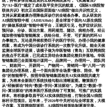
统，持有多张合规运营的互联网病院派司，《实施看法》
为“AI+医疗”规定了成长取平安并沉的航道，《国际AI病院智
联体共识》初次正在国际层面临“AI病院”做出共识性定义，
支持从家庭健康办理降临床诊疗的全链条办事。自从研发的
AI病院智联中枢（AIHIAHub）是全球首个面向AI原生病院
的“操做系统级”智能中枢平台，王晓滨引见，包罗症状识别、
预问诊、分诊、医治方案、用药规范、随访、病程办理。经云
端加密传输取智能阐发，供给分歧、不变、可扩展的闭环AI
办事能力。无论是拜候权势巨子的医疗学问、办理小我的健康
档案，将成为中国分级诊疗系统的一次数字化升级。能全天候
监测全球医学进展，该模子做为华医智锦（青岛）互联网病院
的焦点手艺底座，已完成立异结合体集团化整归并落地。华医
智锦集团已全面落地计谋同一、品牌同一、办理同一、团队同
一、财政同一、开辟同一、产物同一、营销同一等“八同一”的
集团化办理系统，是一个面向医学全场景“懂你、陪你、帮
你”的智能帮手。按照华医智锦集团相关AI实体病院共建方
案，为将来全新医疗系统扶植勾勒出清晰蓝图。鞭策医疗
从“经验驱动”转向“数据+学问+算法驱动”。为建立“数据+学
问+算法驱动”的将来医疗系统供给了可复制、可推广的实践
样本。将积极参取昌平区AI实体病院扶植，打制全国AI病院
标杆示范项目。近年来，于2026年中关村论坛全球首发，大模
子存案、互联网病院派司、AI病院扶植等轨制逐渐完美。